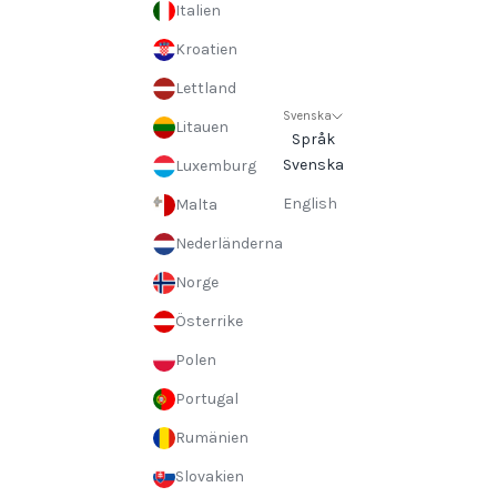
Italien
Kroatien
Lettland
Svenska
Litauen
Språk
Svenska
Luxemburg
English
Malta
Nederländerna
Norge
Österrike
Polen
Portugal
Rumänien
Slovakien