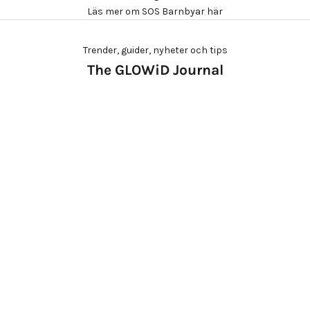
Läs mer om SOS Barnbyar här
Trender, guider, nyheter och tips
The GLOWiD Journal
Three ways to wear Glass Skin Drops Bronze
Three ways to wear Glass Skin Drops Bronze
✨Glass Skin Drops Bronze är utvecklad för att ge
huden värme, lyster och dimension, på ditt sätt.