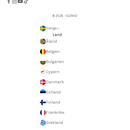
© 2026 - GLOWiD
Sverige
Land
Åland
Belgien
Bulgarien
Cypern
Danmark
Estland
Finland
Frankrike
Grekland