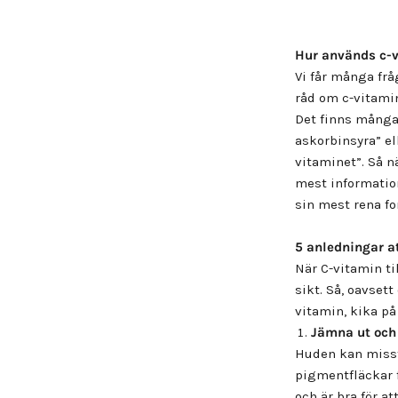
Hur används c-v
Vi får många frå
råd om c-vitamin
Det finns många
askorbinsyra” el
vitaminet”. Så n
mest information
sin mest rena fo
5
anledningar a
När C-vitamin ti
sikt. Så, oavset
vitamin, kika på
Jämna ut och
Huden kan missf
pigmentfläckar f
och är bra för a