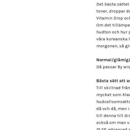
Det bästa sättet
toner, droppar d
Vitamin Drop och
Om det tillämpas
hudton och hur 
våra koreanska 
morgonen, så glö
Normal/glåmig
Då passar
By wi
Bästa sätt att 
Till skillnad fr
mycket som Klair
hudcellsomsättn
då och då, men i
till denna till d
också om man vi
21.5% advanced