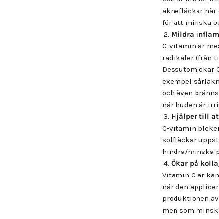
aknefläckar när 
för att minska o
Mildra i
nfla
C-vitamin är mes
radikaler (från 
Dessutom ökar C-
exempel sårläkn
och även brännsk
när huden är irr
Hjälper till 
C-vitamin bleker
solfläckar uppst
hindra/minska p
Ökar på koll
Vitamin C är kän
när den applicer
produktionen av 
men som minskar