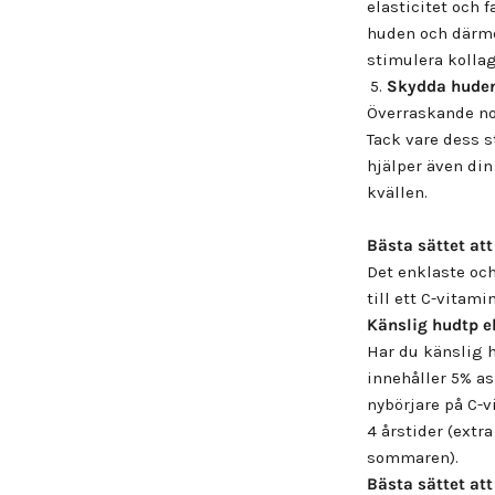
elasticitet och 
huden och därmed 
stimulera kolla
Skydda huden
Överraskande nog
Tack vare dess s
hjälper även din
kvällen.
Bästa sättet att 
Det enklaste och 
till ett C-vitami
Känslig hudtp e
Har du känslig h
innehåller 5% as
nybörjare på C-
4 årstider (extr
sommaren).
Bästa sättet at