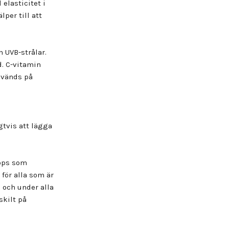
elasticitet i
lper till att
 UVB-strålar.
d. C-vitamin
används på
igtvis att lägga
ops
som
för alla som är
 och under alla
skilt på