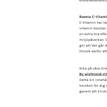
Boost
a
C-
Vitam
C-Vitamin har lä
vitamin boostar
en extra bra eff
miljöpåverkan. C
gör att det går 
Försök därför at
Kika på våra ol
By wishtrend vi
Detta kit inneh
kombon för dig 
genom att klic