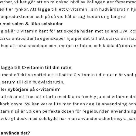
fasthet, vilket gör att en minskad nivå av kollagen ger försämrad 
fler rynkor. Att lägga till ett C-vitamin i sin hudvårdsrutin hjä
genproduktionen och på så vis håller sig huden ung längre!
 mot solen & läka solskador
 så är C-vitamin känt för att skydda huden mot solens UVA- och
tarka antioxidanta egenskaper hjälper det till att stärka din hu
 hud att läka snabbare och lindrar irritation och klåda då den 
lägga till C-vitamin till din rutin
mest effektiva sättet att tillsätta C-vitamin i din rutin är vanl
n serum till din hudvårdsrutin.
ller nybörjare på c-vitamin?
ud så är ett tips att starta med
Klairs freshly juiced vitamin dr
korbinsyra. 5% kan verka lite men för en daglig användning och 
vitamin så är 5% den perfekta dosen för regelbunden användning
a viktigt dock med solskydd när man använder askorbinsyra, sär
t använda det?