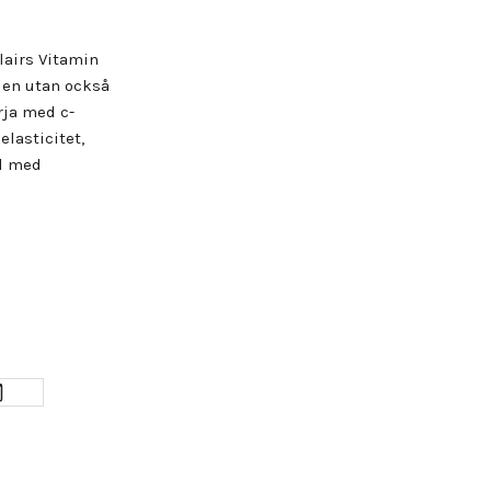
lairs Vitamin
den utan också
ja med c-
lasticitet,
ud med