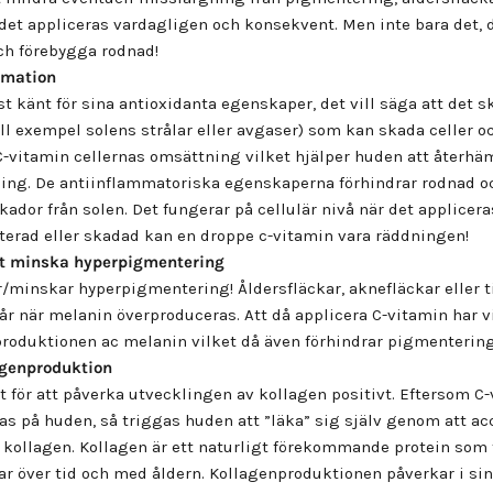
det appliceras vardagligen och konsekvent. Men inte bara det, d
ch förebygga rodnad!
mmation
t känt för sina antioxidanta egenskaper, det vill säga att det sk
till exempel solens strålar eller avgaser) som kan skada celler o
vitamin cellernas omsättning vilket hjälper huden att återhämt
ing. De antiinflammatoriska egenskaperna förhindrar rodnad 
ador från solen. Det fungerar på cellulär nivå när det applicer
iterad eller skadad kan en droppe c-vitamin vara räddningen!
att minska hyperpigmentering
/minskar hyperpigmentering! Åldersfläckar, aknefläckar eller t
år när melanin överproduceras. Att då applicera C-vitamin har v
roduktionen ac melanin vilket då även förhindrar pigmentering
agenproduktion
t för att påverka utvecklingen av kollagen positivt. Eftersom C-
as på huden, så triggas huden att ”läka” sig själv genom att ac
kollagen. Kollagen är ett naturligt förekommande protein som f
 över tid och med åldern. Kollagenproduktionen påverkar i sin