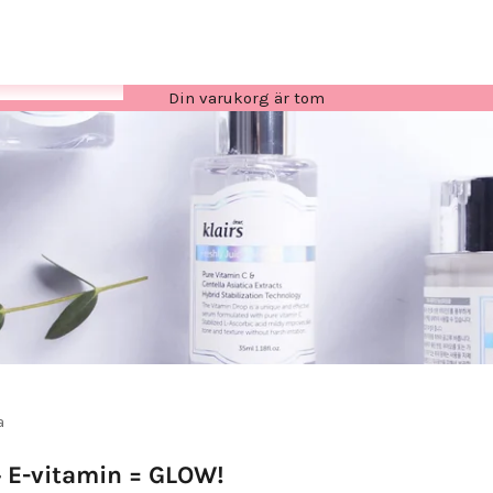
Din varukorg är tom
a
 E-vitamin = GLOW!