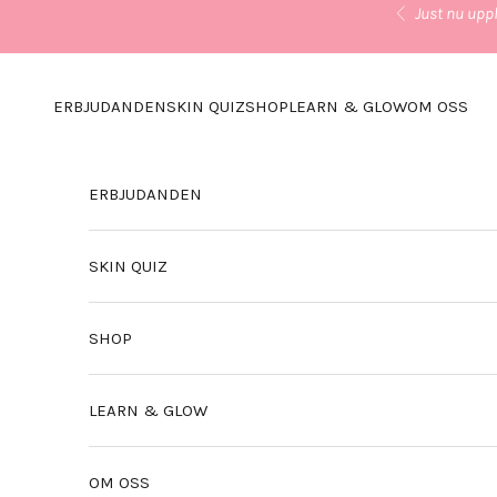
Hoppa till innehållet
Just nu uppl
Föregående
ERBJUDANDEN
SKIN QUIZ
SHOP
LEARN & GLOW
OM OSS
ERBJUDANDEN
SKIN QUIZ
SHOP
LEARN & GLOW
OM OSS