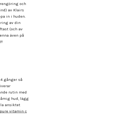
r rengöring och
nd) av Klairs
ppa in i huden.
ring av din
tast (och av
denna även på
!!
s 4 gånger så
iverar
ande rutin med
glåmig hud, lägg
ela ansiktet
pure vitamin c