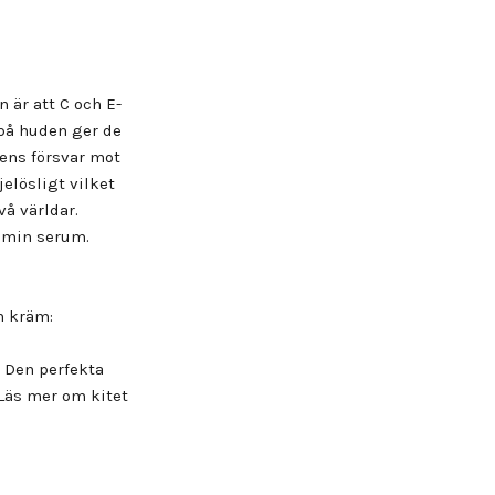
 är att C och E-
 på huden ger de
dens försvar mot
elösligt vilket
vå världar.
tamin serum.
n kräm:
 Den perfekta
Läs mer om kitet