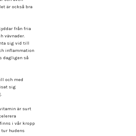
et är också bra
yddar från fria
ch vävnader.
a sig vid till
och inflammation
as dagligen så
ill och med
isat sig
.
vitamin är surt
celerera
inns i vår kropp
 tur hudens