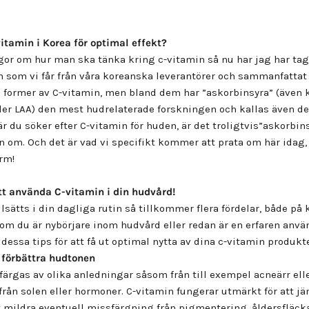
itamin i Korea för optimal effekt?
gor om hur man ska tänka kring c-vitamin så nu har jag har tagi
 som vi får från våra koreanska leverantörer och sammanfattat 
 former av C-vitamin, men bland dem har ”askorbinsyra” (även 
ler LAA) den mest hudrelaterade forskningen och kallas även de
är du söker efter C-vitamin för huden, är det troligtvis”askorbin
 om. Och det är vad vi specifikt kommer att prata om här idag, 
rm!
tt använda C-vitamin i din hudvård
!
llsätts i din dagliga rutin så tillkommer flera fördelar, både på 
t om du är nybörjare inom hudvård eller redan är en erfaren anvä
 dessa tips för att få ut optimal nytta av dina c-vitamin produkte
 förbättra hudtonen
ärgas av olika anledningar såsom från till exempel acneärr ell
rån solen eller hormoner. C-vitamin fungerar utmärkt för att 
tt mildra eventuell missfärgning från pigmentering, åldersfläck