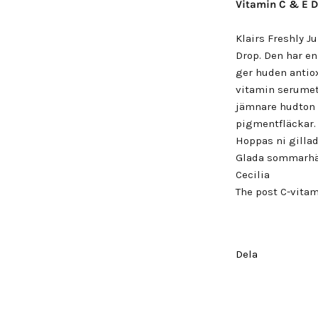
Vitamin C & E Du
Klairs Freshly J
Drop. Den har e
ger huden antio
vitamin serumet
jämnare hudton 
pigmentfläckar.
Hoppas ni gillad
Glada sommarhä
Cecilia
The post
C-vitam
Dela