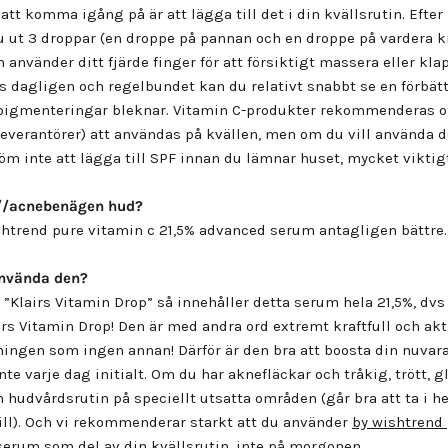
 att komma igång på är att lägga till det i din kvällsrutin. Efte
u ut 3 droppar (en droppe på pannan och en droppe på vardera ki
 använder ditt fjärde finger för att försiktigt massera eller kla
 dagligen och regelbundet kan du relativt snabbt se en förbätt
pigmenteringar bleknar. Vitamin C-produkter rekommenderas of
leverantörer) att användas på kvällen, men om du vill använda 
m inte att lägga till SPF innan du lämnar huset, mycket viktigt
//acnebenägen hud?
shtrend pure vitamin c 21,5% advanced serum
antagligen bättre.
använda den
?
ån ”Klairs Vitamin Drop” så innehåller detta serum hela 21,5%, dv
s Vitamin Drop! Den är med andra ord extremt kraftfull och akt
ingen som ingen annan! Därför är den bra att boosta din nuvar
nte varje dag initialt. Om du har aknefläckar och tråkig, trött, 
in hudvårdsrutin på speciellt utsatta områden (går bra att ta i h
ll). Och vi rekommenderar starkt att du använder
by wishtrend 
 serum
som del av din kvällsrutin, inte på morgonen.