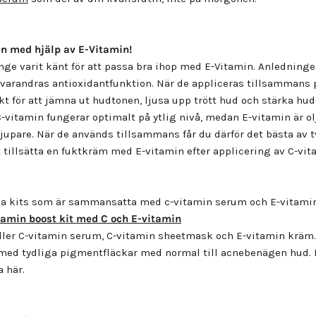
in
med hjälp av E-
Vitamin!
nge varit känt för att passa bra ihop med E-Vitamin. Anledningen
 varandras antioxidantfunktion. När de appliceras tillsammans
ekt för att jämna ut hudtonen, ljusa upp trött hud och stärka hu
-vitamin fungerar optimalt på ytlig nivå, medan E-vitamin är olj
djupare. När de används tillsammans får du därför det bästa av t
t tillsätta en fuktkräm med E-vitamin efter applicering av C-vi
ika kits som är sammansatta med c-vitamin serum och E-vitami
tamin boost kit med C och E-vitamin
åller C-vitamin serum, C-vitamin sheetmask och E-vitamin kräm.
med tydliga pigmentfläckar med normal till acnebenägen hud. 
ka
här.