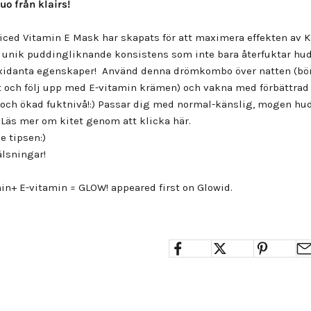
o från klairs!
uiced Vitamin E Mask har skapats för att maximera effekten av K
n unik puddingliknande konsistens som inte bara återfuktar hu
xidanta egenskaper! Använd denna drömkombo över natten (bör
 och följ upp med E-vitamin krämen) och vakna med förbättrad e
och ökad fuktnivå!:) Passar dig med normal-känslig, mogen h
 Läs mer om kitet genom att klicka
här.
e tipsen:)
lsningar!
in+ E-vitamin = GLOW!
appeared first on
Glowid
.