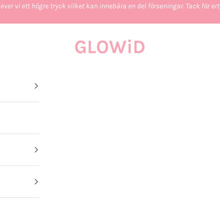
ever vi ett högre tryck vilket kan innebära en del förseningar. Tack för e
GLOWiD