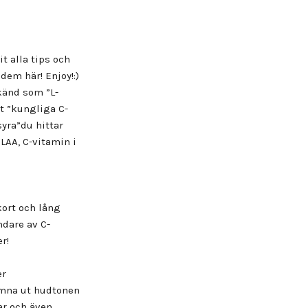
t alla tips och
dem här! Enjoy!:)
känd som ”L-
t ”kungliga C-
syra”du hittar
LAA, C-vitamin i
kort och lång
ndare av C-
r!
er
jämna ut hudtonen
ar och även