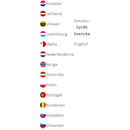
Kroatien
Lettland
Svenska
Litauen
Språk
Svenska
Luxemburg
English
Malta
Nederländerna
Norge
Österrike
Polen
Portugal
Rumänien
Slovakien
Slovenien