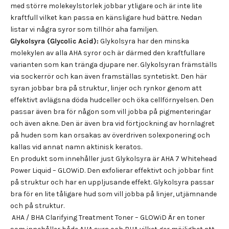
med större molekeylstorlek jobbar ytligare och är inte lite
kraftfull vilket kan passa en känsligare hud bättre. Nedan
listar vi några syror som tillhör aha familjen.
Glykolsyra (Glycolic Acid):
Glykolsyra har den minska
molekylen av alla AHA syror och är därmed den kraftfullare
varianten som kan tränga djupare ner. Glykolsyran främställs
via sockerrör och kan även framställas syntetiskt. Den här
syran jobbar bra på struktur, linjer och rynkor genom att
effektivt avlägsna döda hudceller och öka cellförnyelsen. Den
passar även bra för någon som vill jobba på pigmenteringar
och även akne. Den är även bra vid förtjockning av hornlagret
på huden som kan orsakas av överdriven solexponering och
kallas vid annat namn aktinisk keratos.
En produkt som innehåller just Glykolsyra är
AHA 7 Whitehead
Power Liquid – GLOWiD
. Den exfolierar effektivt och jobbar fint
på struktur och har en uppljusande effekt. Glykolsyra passar
bra för en lite tåligare hud som vill jobba på linjer, utjämnande
och på struktur.
AHA / BHA Clarifying Treatment Toner – GLOWiD
Är en toner