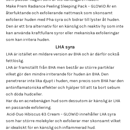
Make Prem Radiance Peeling Sleeping Pack – GLOWiD
Är en
återfuktande och exfolierande nattmask som skonsamt
exfolierar huden med Pha syra och bidrar till lyster åt huden.
Den är ett bra alternativ för en känslig och reaktiv hy som inte
kan använda kraftfullare syror eller mekaniska exfolieringar
som kan irritera huden.
LHA syra
LHA är istället en mildare version av BHA och är därför också
fettlöslig.
LHA är framställt från BHA men består av större partiklar
vilket gör den mindre irriterande för huden än BHA. Den
penetrerar inte lika djupt i huden, men precis som BHA har den
antiinflamatoriska effekter och hjälper till att ta bort sebum
och döda hudceller.
Har du en acnebenägen hud som dessutom är känslig är LHA
en passande exfoliering.
Acid-Duo Hibiscus 63 Cream – GLOWiD
innehåller LHA syra
som har större molekyler och exfolierar mer skonsamt vilket
är idealiskt för en känslig och inflammerad hud.