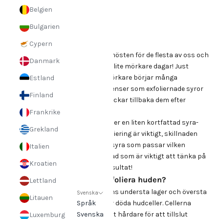
1 sep. 2021
Fakta
Belgien
Syra-skola!
Bulgarien
Cypern
September markerar början på hösten för de flesta av oss och
Danmark
vi förbereder oss för mysiga och lite mörkare dagar! Just
eftersom att dagarna blir allt mörkare börjar många
Estland
välkomna lite mer aktiva ingredienser som exfoliernade syror
Finland
till hudvårdsrutinen igen och plockar tillbaka dem efter
sommarens rutin.
Frankrike
Vi tänkte att det var passande mer en liten kortfattad syra-
Grekland
skola där vi förklarar varför exfoliering är viktigt, skillnaden
mellan olika syror, vilken typ av syra som passar vilken
Italien
hudtyp och hudtillstånd samt vad som är viktigt att tänka på
Kroatien
vid exfoliering för ett optimalt resultat!
Varför ska vi exfoliera huden?
Lettland
Våra hudceller bildas i överhudens understa lager och översta
Svenska
Litauen
hudlagret (hornlagret) består av döda hudceller. Cellerna
Språk
vandrar mot hudytan och blir allt hårdare för att tillslut
Svenska
Luxemburg