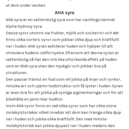
ut dom under veckan.
AHA syra
AHA syra är en vattenlöslig syra som har samlingsnamnet
Alpha hydroxy syra.
Dessa syror utvinns via frukter, mjölk och sockerrör och det
finns olika sorters syror som jobbar olika djup och kraftfullt
ner i huden. AHA syran exfolierar huden och hjälper till att
stimulera hudens cellförnyelse. Eftersom att denna syran är
vattenlöslig så har den inte lika uttorkande effekt på huden
som en BHA syra utan den mjukgör och jobbar bra på
strukturen.
Den passar främst en hud som vill jobba på linjer och rynkor,
minska ärr och ojämn hudstruktur och få lyster i huden. Syran
är även bra för att jobba på synliga pigmenteringar och för att
bibehålla en jämn klar hudton.
Inom AHA syror finns en rad olika syror som har olika stora
molekylstorlekar vilket innebär att dom kan tränga olika djup
ner i huden och jobba olika kraftfullt. Den med minsta
molekylstorlek kan jobba djupast ner i huden medans den