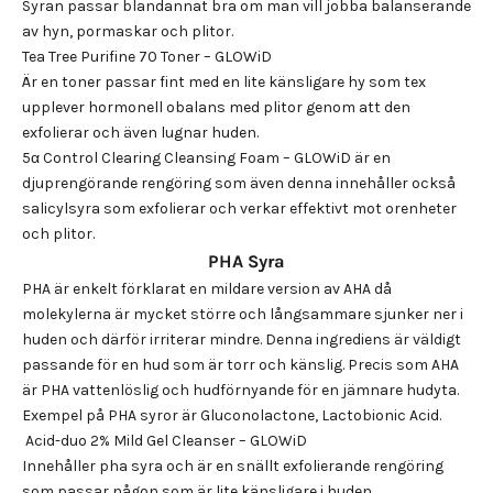
Syran passar blandannat bra om man vill jobba balanserande
av hyn, pormaskar och plitor.
Tea Tree Purifine 70 Toner – GLOWiD
Är en toner passar fint med en lite känsligare hy som tex
upplever hormonell obalans med plitor genom att den
exfolierar och även lugnar huden.
5α Control Clearing Cleansing Foam – GLOWiD
är en
djuprengörande rengöring som även denna innehåller också
salicylsyra som exfolierar och verkar effektivt mot orenheter
och plitor.
PHA Syra
PHA är enkelt förklarat en mildare version av AHA då
molekylerna är mycket större och långsammare sjunker ner i
huden och därför irriterar mindre. Denna ingrediens är väldigt
passande för en hud som är torr och känslig. Precis som AHA
är PHA vattenlöslig och hudförnyande för en jämnare hudyta.
Exempel på PHA syror är Gluconolactone, Lactobionic Acid.
Acid-duo 2% Mild Gel Cleanser – GLOWiD
Innehåller pha syra och är en snällt exfolierande rengöring
som passar någon som är lite känsligare i huden.