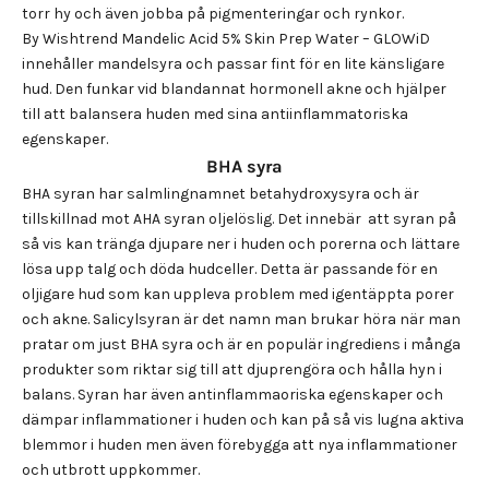
torr hy och även jobba på pigmenteringar och rynkor.
By Wishtrend Mandelic Acid 5% Skin Prep Water – GLOWiD
innehåller mandelsyra och passar fint för en lite känsligare
hud. Den funkar vid blandannat hormonell akne och hjälper
till att balansera huden med sina antiinflammatoriska
egenskaper.
BHA syra
BHA syran har salmlingnamnet betahydroxysyra och är
tillskillnad mot AHA syran oljelöslig. Det innebär att syran på
så vis kan tränga djupare ner i huden och porerna och lättare
lösa upp talg och döda hudceller. Detta är passande för en
oljigare hud som kan uppleva problem med igentäppta porer
och akne. Salicylsyran är det namn man brukar höra när man
pratar om just BHA syra och är en populär ingrediens i många
produkter som riktar sig till att djuprengöra och hålla hyn i
balans. Syran har även antinflammaoriska egenskaper och
dämpar inflammationer i huden och kan på så vis lugna aktiva
blemmor i huden men även förebygga att nya inflammationer
och utbrott uppkommer.