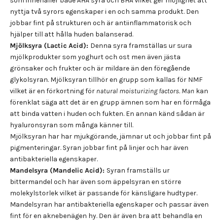
som innehåller både AHA syra och BHA vilket ger möjlighet att
nyttja två syrors egenskaper i en och samma produkt. Den
jobbar fint på strukturen och är antiinflammatorisk och
hjälper till att hålla huden balanserad.
Mjölksyra (Lactic Acid):
Denna syra framställas ur sura
mjölkprodukter som yoghurt och ost men även jästa
grönsaker och frukter och är mildare än den föregående
glykolsyran. Mjölksyran tillhör en grupp som kallas för NMF
vilket är en förkortning för
natural moisturizing factors.
Man
kan
förenklat säga att det är en grupp ämnen som har en förmåga
att binda vatten i huden och fukten. En annan känd sådan är
hyaluronsyran som många känner till.
Mjölksyran har har mjukgörande, jämnar ut och jobbar fint på
pigmenteringar. Syran jobbar fint på linjer och har även
antibakteriella egenskaper.
Mandelsyra (Mandelic Acid):
Syran framställs ur
bittermandel och har även som äppelsyran en större
molekylstorlek vilket är passande för känsligare hudtyper.
Mandelsyran har antibakteriella egenskaper och passar även
fint för en aknebenägen hy. Den är även bra att behandla en