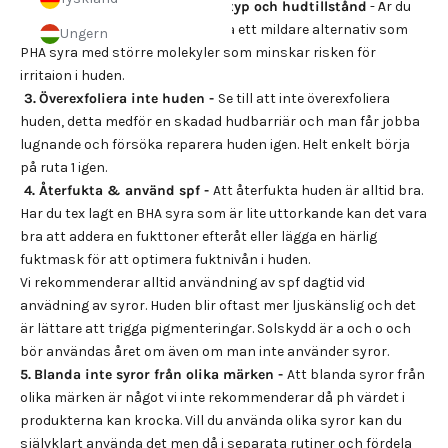
2.
Anpassa syran efter din hudtyp och hudtillstånd
- Är du
känslig kan det vara bra att välja ett mildare alternativ som
Ungern
PHA syra med större molekyler som minskar risken för
irritaion i huden.
3.
Överexfoliera inte huden -
Se till att inte överexfoliera
huden, detta medför en skadad hudbarriär och man får jobba
lugnande och försöka reparera huden igen. Helt enkelt börja
på ruta 1 igen.
4.
Återfukta & använd spf -
Att återfukta huden är alltid bra.
Har du tex lagt en BHA syra som är lite uttorkande kan det vara
bra att addera en fukttoner efteråt eller lägga en härlig
fuktmask för att optimera fuktnivån i huden.
Vi rekommenderar alltid användning av spf dagtid vid
anvädning av syror. Huden blir oftast mer ljuskänslig och det
är lättare att trigga pigmenteringar. Solskydd är a och o och
bör användas året om även om man inte använder syror.
5.
Blanda inte syror från olika märken -
Att blanda syror från
olika märken är något vi inte rekommenderar då ph värdet i
produkterna kan krocka. Vill du använda olika syror kan du
självklart använda det men då i separata rutiner och fördela