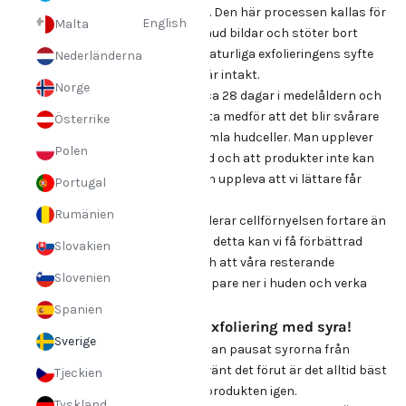
stötas bort och av från hudytan. Den här processen kallas för
English
Malta
deskvamation (avfjällning). Vår hud bildar och stöter bort
miljontals celler varje dag. Den naturliga exfolieringens syfte
Nederländerna
är att hålla hudens skyddsbarriär intakt.
Norge
I genomsnitt tar cellförnyelsen ca 28 dagar i medelåldern och
blir långsammare med åren. Detta medför att det blir svårare
Österrike
för huden att göra sig av med gamla hudceller. Man upplever
Polen
ofta att man får en mer matt hud och att produkter inte kan
verka på samma sätt. Vi kan även uppleva att vi lättare får
Portugal
tilltäpptheter.
Rumänien
Att använda en exfoliering stimulerar cellförnyelsen fortare än
huden själv klarar av och genom detta kan vi få förbättrad
Slovakien
lyster och en mjukare hudyta och att våra resterande
Slovenien
produkter efteråt kan tränga djupare ner i huden och verka
bättre.
Spanien
Tips att tänka på vid exfoliering med syra!
Sverige
1. Vänj in huden
- Oavsett om man pausat syrorna från
sommarens rutin eller aldrig använt det förut är det alltid bäst
Tjeckien
att försiktigt vänja in huden vid produkten igen.
Tyskland