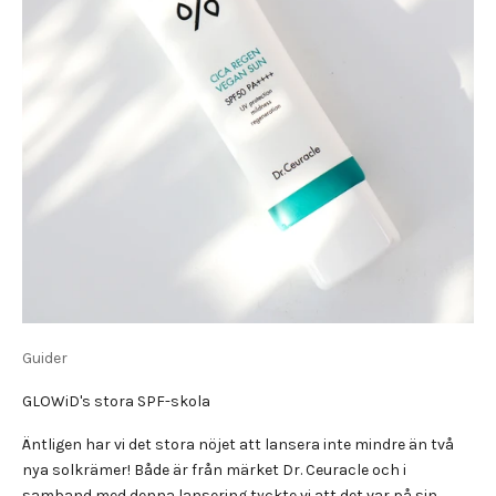
Guider
GLOWiD's stora SPF-skola
Äntligen har vi det stora nöjet att lansera inte mindre än två
nya solkrämer! Både är från märket Dr. Ceuracle och i
samband med denna lansering tyckte vi att det var på sin