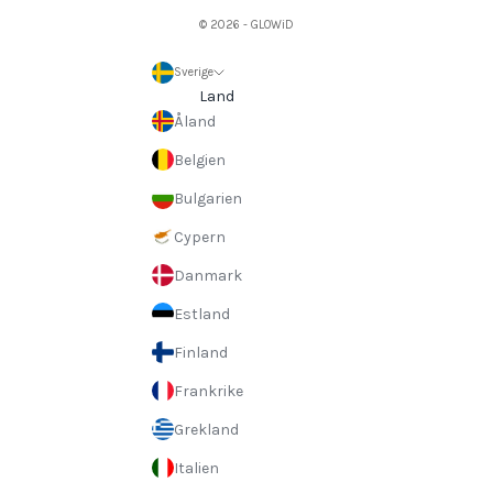
© 2026 - GLOWiD
Sverige
Land
Åland
Belgien
Bulgarien
Cypern
Danmark
Estland
Finland
Frankrike
Grekland
Italien