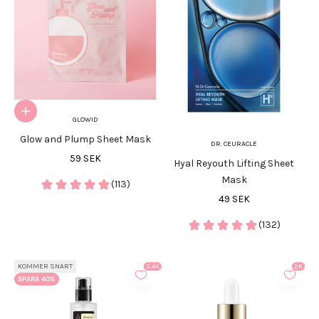
Lägg i varukorgen
GLOWID
Glow and Plump Sheet Mask
DR. CEURACLE
REA-pris
59 SEK
Hyal Reyouth Lifting Sheet
Mask
(113)
REA-pris
49 SEK
(132)
KOMMER SNART
3.4K
2K
SPARA 40%