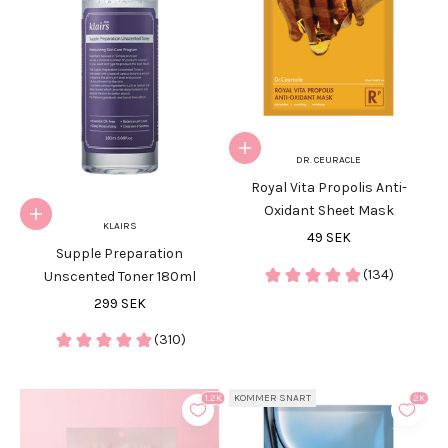
Lägg i varukorgen
DR. CEURACLE
Royal Vita Propolis Anti-
Oxidant Sheet Mask
Lägg i varukorgen
KLAIRS
REA-pris
49 SEK
Supple Preparation
(134)
Unscented Toner 180ml
REA-pris
299 SEK
(310)
KOMMER SNART
1.2K
2K