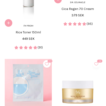
Lägg i varukorgen
DR. CEURACLE
Cica Regen 70 Cream
REA-pris
379 SEK
(95)
Lägg i varukorgen
I'M FROM
Rice Toner 150ml
REA-pris
449 SEK
(91)
315
1.5K