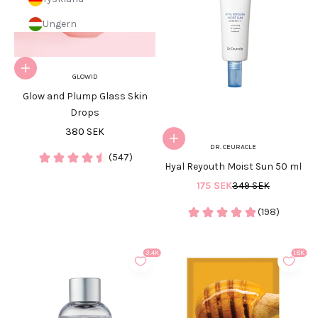
Ungern
Lägg i varukorgen
GLOWID
Glow and Plump Glass Skin
Drops
REA-pris
380 SEK
Lägg i varukorgen
DR. CEURACLE
(547)
Hyal Reyouth Moist Sun 50 ml
REA-pris
Pris
175 SEK
349 SEK
(198)
3.4K
1.8K