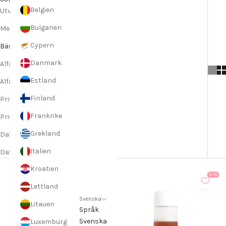
Belgien
Utvald
Bulgarien
Mest relevant
Cypern
Bästsäljare
Danmark
Alfabetiskt, A–Ö
Estland
Alfabetiskt, Ö–A
Finland
Pris, lågt till högt
Frankrike
Pris, högt till lågt
Grekland
Datum, gammalt till nytt
Italien
Datum, nytt till gammalt
Kroatien
4.5K
5.7K
Lettland
Svenska
Litauen
Språk
Svenska
Luxemburg