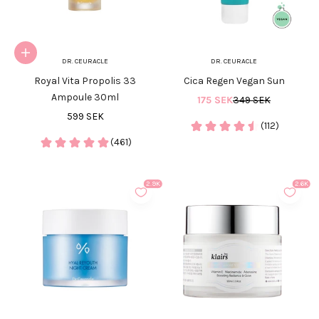
Lägg i varukorgen
DR. CEURACLE
DR. CEURACLE
Royal Vita Propolis 33
Cica Regen Vegan Sun
Ampoule 30ml
REA-pris
Pris
175 SEK
349 SEK
REA-pris
599 SEK
(112)
(461)
2.9K
2.6K