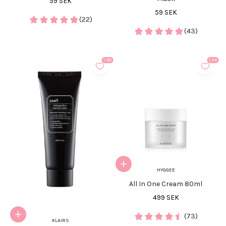
REA-pris
59 SEK
REA-pris
59 SEK
(22)
(43)
1.9K
1.2K
Lägg i varukorgen
HYGGEE
All In One Cream 80ml
REA-pris
499 SEK
(73)
Lägg i varukorgen
KLAIRS