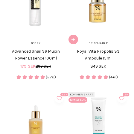
Lägg i varukorgen
COSRX
DR. CEURACLE
Advanced Snail 96 Mucin
Royal Vita Propolis 33
Power Essence 100ml
Ampoule 15ml
REA-pris
Pris
REA-pris
179 SEK
299 SEK
349 SEK
(272)
(461)
KOMMER SNART
3.3K
1.5K
SPARA 50%