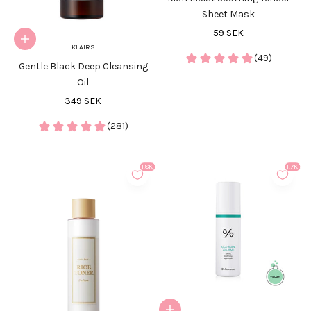
Sheet Mask
REA-pris
59 SEK
Lägg i varukorgen
KLAIRS
(49)
Gentle Black Deep Cleansing
Oil
REA-pris
349 SEK
(281)
1.8K
1.7K