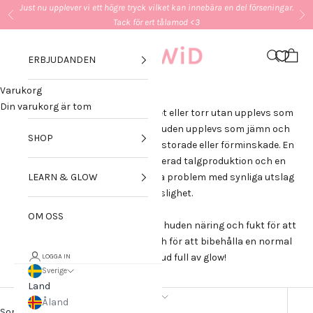
Hoppa till innehållet
Just nu upplever vi ett högre tryck vilket kan innebära en del förseningar.
Föregående
Nä
Tack för ert tålamod <3
GLOWiD
Meny
Sök
Kundv
ERBJUDANDEN
Varukorg
SKIN QUIZ
Din varukorg är tom
En normal hud känns varken fet eller torr utan upplevs som
välbalanserad och spänstig. Huden upplevs som jämn och
SHOP
mjuk och porerna är varken förstorade eller förminskade. En
normal hudtyp har en balanserad talgproduktion och en
normal fuktbalans och har inga problem med synliga utslag
LEARN & GLOW
eller känslighet.
OM OSS
Tips från oss är att fortsätta ge huden näring och fukt för att
bevara den höga fukthalten och för att bibehålla en normal
och hälsosam hud full av glow!
LOGGA IN
Sverige
Land
Sortera efter
Åland
Sortera efter