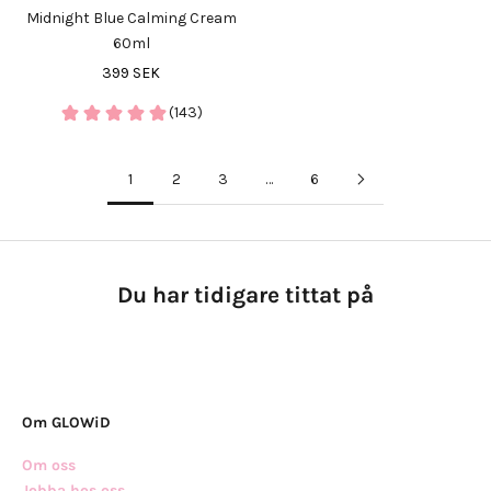
Midnight Blue Calming Cream
60ml
REA-pris
399 SEK
(143)
1
2
3
…
6
Du har tidigare tittat på
Om GLOWiD
Om oss
Jobba hos oss