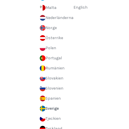
English
Malta
Nederländerna
Norge
Österrike
Polen
Portugal
Rumänien
Slovakien
Slovenien
Spanien
Sverige
Tjeckien
Tyskland