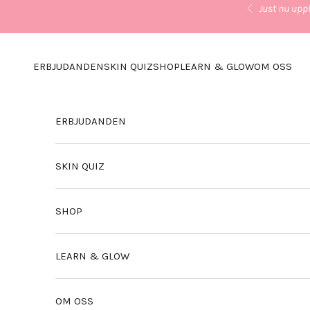
Hoppa till innehållet
Just nu uppl
Föregående
ERBJUDANDEN
SKIN QUIZ
SHOP
LEARN & GLOW
OM OSS
ERBJUDANDEN
SKIN QUIZ
SHOP
LEARN & GLOW
OM OSS