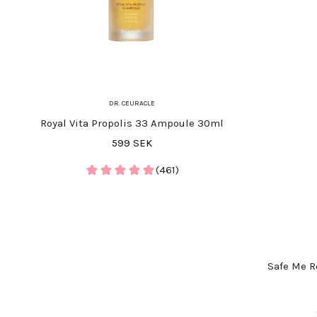
DR. CEURACLE
Royal Vita Propolis 33 Ampoule 30ml
REA-pris
599 SEK
(461)
Safe Me R