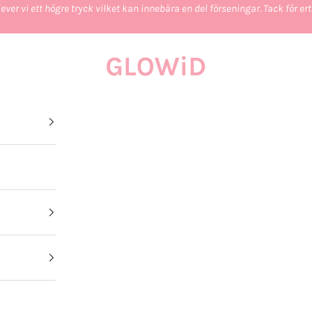
ever vi ett högre tryck vilket kan innebära en del förseningar. Tack för e
GLOWiD