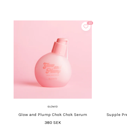
1.6K
GLOWID
Glow and Plump Chok Chok Serum
Supple Pr
REA-pris
380 SEK