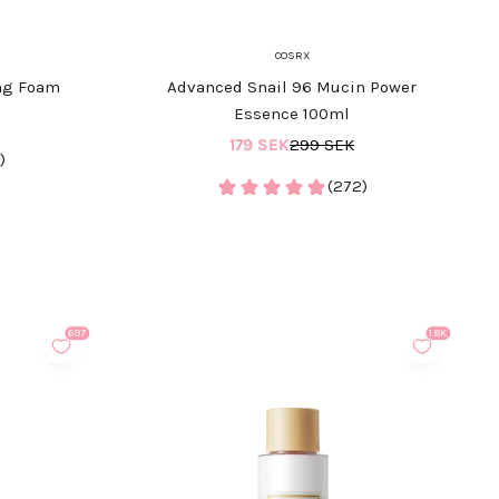
COSRX
ing Foam
Advanced Snail 96 Mucin Power
Essence 100ml
REA-pris
Pris
179 SEK
299 SEK
)
(272)
697
1.8K