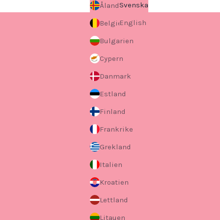
Svenska
Åland
English
Belgien
Bulgarien
Cypern
Danmark
Estland
Finland
Frankrike
Grekland
Italien
Kroatien
Lettland
Litauen