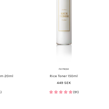
I'M FROM
eam 20ml
Rice Toner 150ml
REA-pris
449 SEK
)
(91)