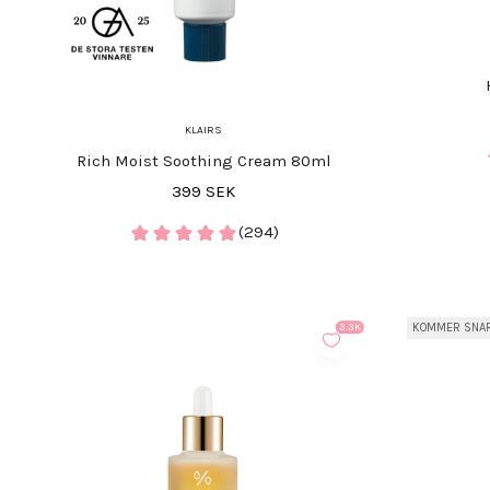
KLAIRS
Rich Moist Soothing Cream 80ml
REA-pris
399 SEK
(294)
KOMMER SNA
3.3K