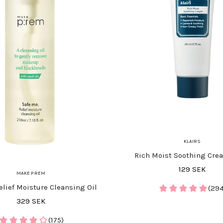
KLAIRS
Rich Moist Soothing Cr
REA-pris
129 SEK
MAKE P:REM
elief Moisture Cleansing Oil
(294
REA-pris
329 SEK
(175)