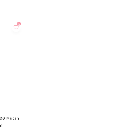
10
 96 Mucin
ml