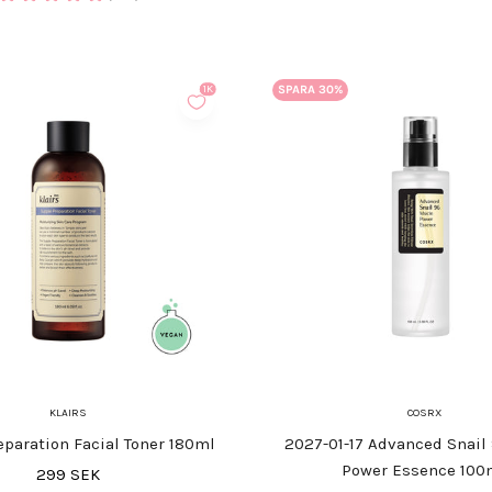
SPARA 30%
1K
KLAIRS
COSRX
eparation Facial Toner 180ml
2027-01-17 Advanced Snail
Power Essence 100
REA-pris
299 SEK