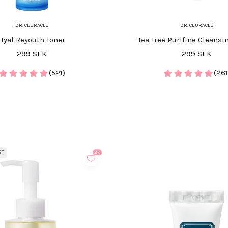
DR. CEURACLE
DR. CEURACLE
Hyal Reyouth Toner
Tea Tree Purifine Cleans
REA-pris
REA-pris
299 SEK
299 SEK
(521)
(261
RT
2K