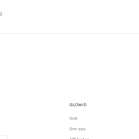
)
GLOWiD
Sök
Om oss