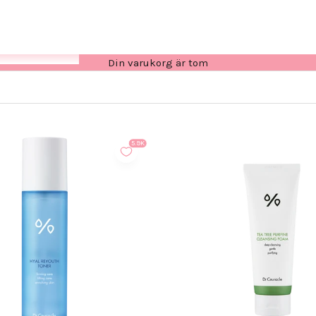
Din varukorg är tom
5.9K