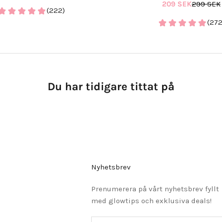
REA-pris
Pris
209 SEK
299 SEK
(222)
(272
Du har tidigare tittat på
Nyhetsbrev
Prenumerera på vårt nyhetsbrev fyllt
med glowtips och exklusiva deals!