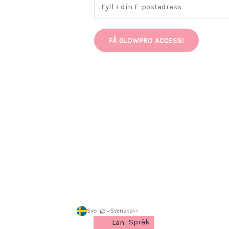
FÅ GLOWPRO ACCESS!
Sverige
Svenska
Språk
Land