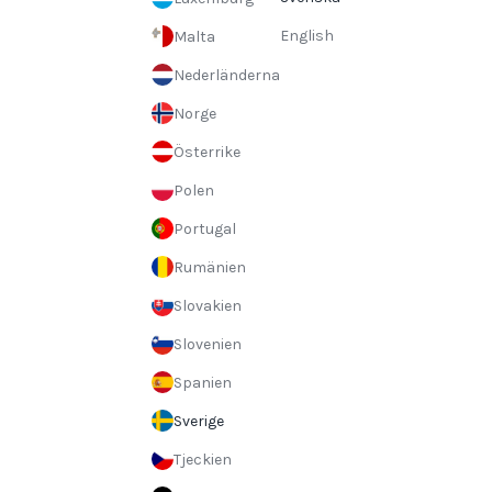
English
Malta
Nederländerna
Norge
Österrike
Polen
Portugal
Rumänien
Slovakien
Slovenien
Spanien
Sverige
Tjeckien