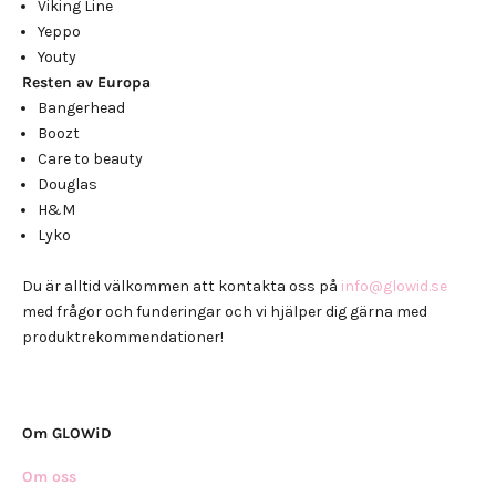
Viking Line
Yeppo
Youty
Resten av Europa
Bangerhead
Boozt
Care to beauty
Douglas
H&M
Lyko
Du är alltid välkommen att kontakta oss på
info@glowid.se
med frågor och funderingar och vi hjälper dig gärna med
produktrekommendationer!
Om GLOWiD
Om oss