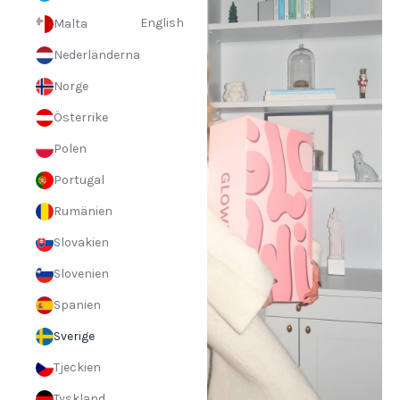
English
Malta
Nederländerna
Norge
Österrike
Polen
Portugal
Rumänien
Slovakien
Slovenien
Spanien
Sverige
Tjeckien
Tyskland