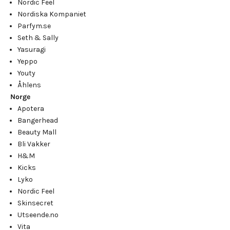
Nordic Feel
Nordiska Kompaniet
Parfym.se
Seth & Sally
Yasuragi
Yeppo
Youty
Åhlens
Norge
Apotera
Bangerhead
Beauty Mall
Bli Vakker
H&M
Kicks
Lyko
Nordic Feel
Skinsecret
Utseende.no
Vita