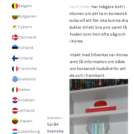
Belgien
GLOWiD’s grundare
Cecilia Ortmark Söder
har tidigare bott i
Seoul, Korea och det var där ambitionen om att ta in koreansk
Bulgarien
hudvård till Sverige växte fram. Cecilia vill att fler ska kunna dra
Cypern
nytta av effektiva och milda produkter till ett bra pris samt få
den berömda jämna, strålande huden som hon ofta såg och
Danmark
upplevde i Korea.
Estland
På GLOWiD har vi kontinuerlig kontakt med tillverkarna i Korea
Finland
för att få testa nya produkter samt få information om både
Frankrike
nya trender och innovationer inom koreansk hudvård för att
alltid vara uppdaterade och i framkant.
Grekland
Italien
Kroatien
Lettland
Svenska
Litauen
Språk
Svenska
Luxemburg