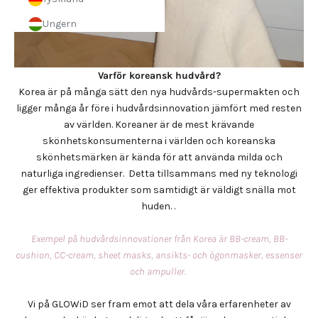
Ungern
Varför koreansk hudvård?
Korea är på många sätt den nya hudvårds-supermakten och
ligger många år före i hudvårdsinnovation jämfört med resten
av världen. Koreaner är de mest krävande
skönhetskonsumenterna i världen och koreanska
skönhetsmärken är kända för att använda milda och
naturliga ingredienser.
Detta tillsammans med ny teknologi
ger effektiva produkter som samtidigt är väldigt snälla mot
huden. .
Exempel på hudvårdsinnovationer från Korea är BB-cream, BB-
cushion, CC-cream, sheet masks, ansikts- och ögonmasker, essenser
och ampuller.
Vi på GLOWiD ser fram emot att dela våra erfarenheter av