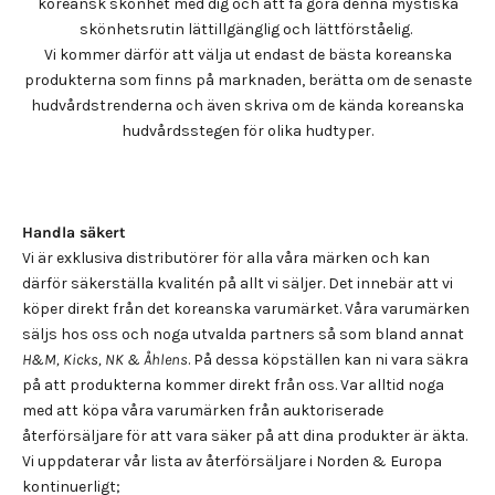
koreansk skönhet med dig och att få göra denna mystiska
skönhetsrutin lättillgänglig och lättförståelig.
Vi kommer därför att välja ut endast de bästa koreanska
produkterna som finns på marknaden, berätta om de senaste
hudvårdstrenderna och även skriva om de kända koreanska
hudvårdsstegen för olika hudtyper.
Handla säkert
Vi är exklusiva distributörer för alla våra märken och kan
därför säkerställa kvalitén på allt vi säljer. Det innebär att vi
köper direkt från det koreanska varumärket. Våra varumärken
säljs hos oss och noga utvalda partners så som bland annat
H&M, Kicks, NK & Åhlens
. På dessa köpställen kan ni vara säkra
på att produkterna kommer direkt från oss. Var alltid noga
med att köpa våra varumärken från auktoriserade
återförsäljare för att vara säker på att dina produkter är äkta.
Vi uppdaterar vår lista av återförsäljare i Norden & Europa
kontinuerligt;