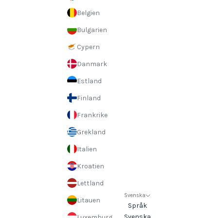
Belgien
Bulgarien
Cypern
Danmark
Estland
Finland
Frankrike
Grekland
Italien
Kroatien
Lettland
Svenska
Litauen
Språk
Svenska
Luxemburg