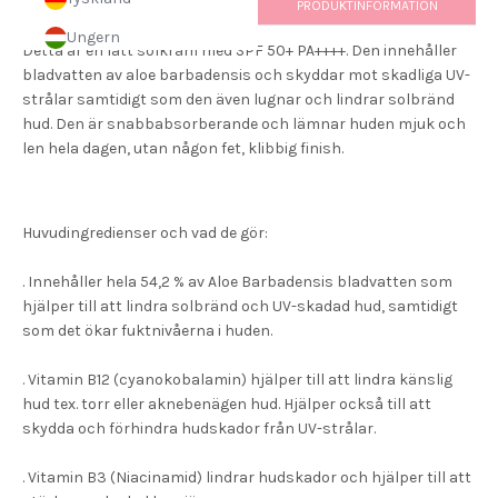
FÖRSIKTIGHETSÅTGÄRDER
PRODUKTINFORMATION
Ungern
Detta är en lätt solkräm med SPF 50+ PA++++. Den innehåller
bladvatten av aloe barbadensis och skyddar mot skadliga UV-
strålar samtidigt som den även lugnar och lindrar solbränd
hud. Den är snabbabsorberande och lämnar huden mjuk och
len hela dagen, utan någon fet, klibbig finish.
Huvudingredienser och vad de gör:
. Innehåller hela 54,2 % av Aloe Barbadensis bladvatten som
h
jälper till att lindra solbränd och UV-skadad hud, samtidigt
som det
ö
kar fuktnivåerna i huden.
. Vitamin B12 (cyanokobalamin) h
jälper till att lindra känslig
hud tex. torr eller aknebenägen hud. Hjälper också till att
s
kydda och förhindra hudskador från UV-strålar.
. Vitamin B3 (Niacinamid) l
indrar hudskador och hjälper till att