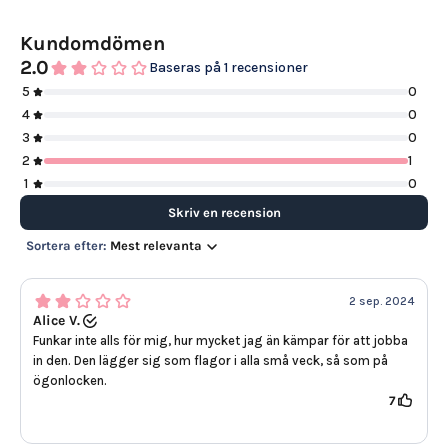
Kundomdömen
2.0
Baseras på 1 recensioner
5
0
4
0
3
0
2
1
1
0
Skriv en recension
Sortera efter:
Mest relevanta
2 sep. 2024
Alice V.
Funkar inte alls för mig, hur mycket jag än kämpar för att jobba
in den. Den lägger sig som flagor i alla små veck, så som på
ögonlocken.
7