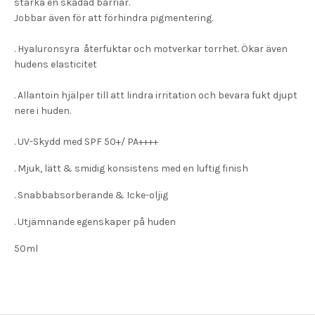
stärka en skadad barriär.
Jobbar även för
att förhindra pigmentering.
. Hyaluronsyra
återfuktar och motverkar
torrhet.
Ökar även
hudens elasticitet
. Allantoin
hjälper till att l
indra irritation och bevara
fukt djupt
nere i huden.
.
UV-Skydd med SPF 50+/ PA++++
. Mjuk, l
ätt & smidig konsistens
med en luftig finish
. Snabbabsorberande
&
Icke-oljig
. Utjämnande egenskaper på huden
50ml