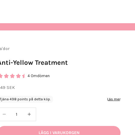
a'dor
Anti-Yellow Treatment
4 Omdömen
EA-pris
49 SEK
Tjäna 498 points på detta köp.
Läs mer
inska antal
Öka antal
LÄGG I VARUKORGEN