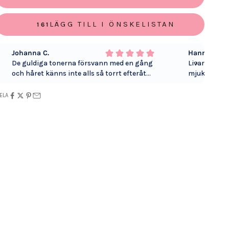
LÄGG TILL I ÖNSKELISTAN
161
Johanna C.
Hannah T.
De guldiga tonerna försvann med en gång
Livar verkli
och håret känns inte alls så torrt efteråt
mjukt och l
som det gör med många andra silver
efter att ja
produkter. Toppen bra!
jag gjort ny
ELA
slingor). Ha
min.