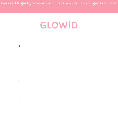
ever vi ett högre tryck vilket kan innebära en del förseningar. Tack för e
GLOWiD