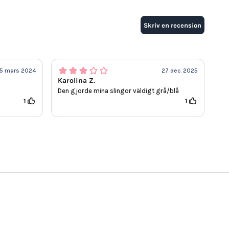
Skriv en recension
15 mars 2024
27 dec. 2025
Karolina Z.
Den gjorde mina slingor väldigt grå/blå
1
1