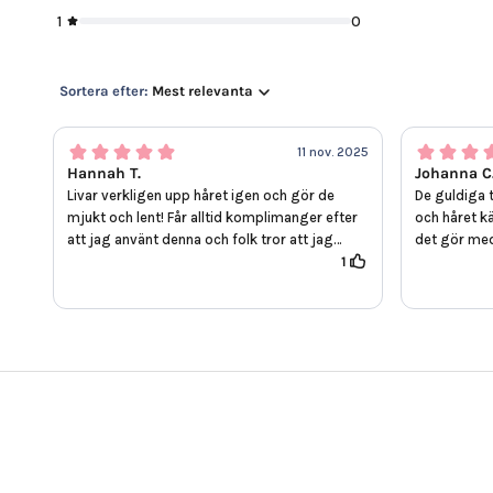
1
0
Sortera efter:
Mest relevanta
11 nov. 2025
Hannah T.
Johanna C
Livar verkligen upp håret igen och gör de
De guldiga 
mjukt och lent! Får alltid komplimanger efter
och håret kä
att jag använt denna och folk tror att jag
det gör med
gjort nya slingor i håret (brunett med
1
Toppen bra!
slingor). Har denna i hela håret i ca 3-5 min.