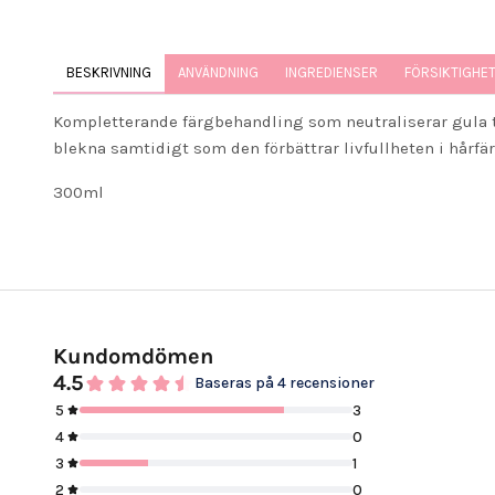
BESKRIVNING
ANVÄNDNING
INGREDIENSER
FÖRSIKTIGHE
Kompletterande färgbehandling som neutraliserar gula to
blekna samtidigt som den förbättrar livfullheten i hårfä
300ml
Kundomdömen
4.5
Baseras på 4 recensioner
5
3
4
0
3
1
2
0