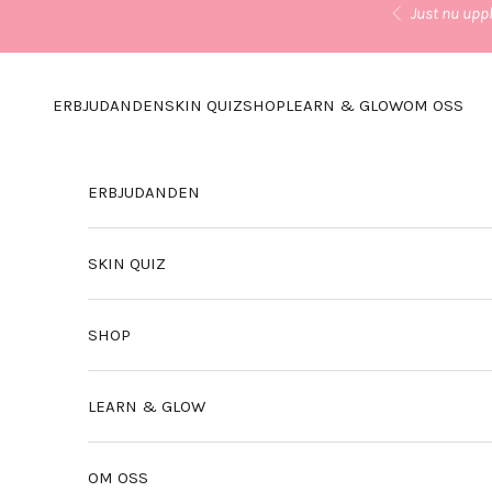
Hoppa till innehållet
Just nu uppl
Föregående
ERBJUDANDEN
SKIN QUIZ
SHOP
LEARN & GLOW
OM OSS
ERBJUDANDEN
SKIN QUIZ
SHOP
LEARN & GLOW
OM OSS