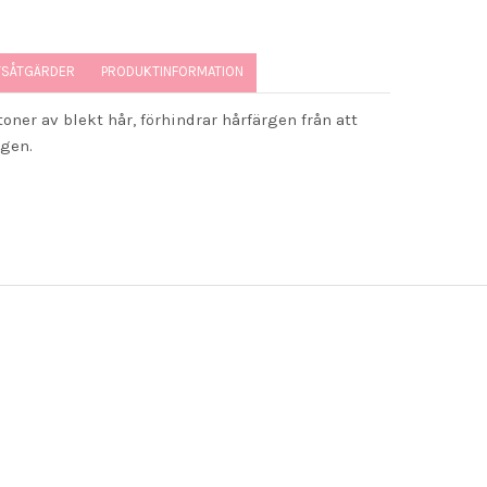
TSÅTGÄRDER
PRODUKTINFORMATION
ner av blekt hår, förhindrar hårfärgen från att
rgen.