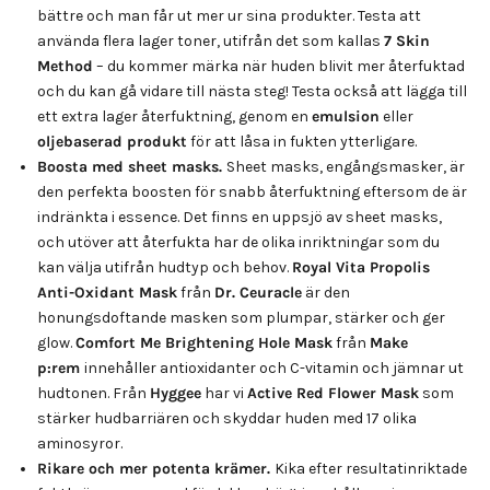
bättre och man får ut mer ur sina produkter. Testa att
använda flera lager toner, utifrån det som kallas
7 Skin
Method
– du kommer märka när huden blivit mer återfuktad
och du kan gå vidare till nästa steg! Testa också att lägga till
ett extra lager återfuktning, genom en
emulsion
eller
oljebaserad produkt
för att låsa in fukten ytterligare.
Boosta med sheet masks.
Sheet masks, engångsmasker, är
den perfekta boosten för snabb återfuktning eftersom de är
indränkta i essence. Det finns en uppsjö av sheet masks,
och utöver att återfukta har de olika inriktningar som du
kan välja utifrån hudtyp och behov.
Royal Vita Propolis
Anti-Oxidant Mask
från
Dr. Ceuracle
är den
honungsdoftande masken som plumpar, stärker och ger
glow.
Comfort Me Brightening Hole Mask
från
Make
p:rem
innehåller antioxidanter och C-vitamin och jämnar ut
hudtonen. Från
Hyggee
har vi
Active Red Flower Mask
som
stärker hudbarriären och skyddar huden med 17 olika
aminosyror.
Rikare och mer potenta krämer.
Kika efter resultatinriktade