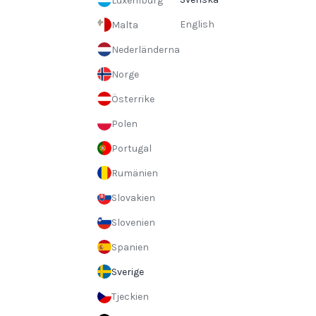
Luxemburg
English
Malta
Nederländerna
Norge
Österrike
Polen
Portugal
Rumänien
Slovakien
Slovenien
Spanien
Sverige
Tjeckien