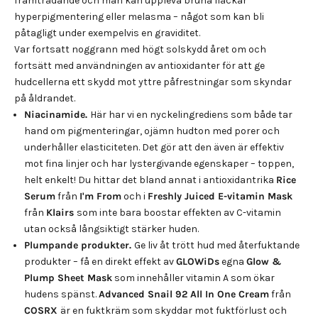
framträdande och man kan uppleva bruna fläckar
hyperpigmentering eller melasma – något som kan bli
påtagligt under exempelvis en graviditet.
Var fortsatt noggrann med högt solskydd året om och
fortsätt med användningen av antioxidanter för att ge
hudcellerna ett skydd mot yttre påfrestningar som skyndar
på åldrandet.
Niacinamide.
Här har vi en nyckelingrediens som både tar
hand om pigmenteringar, ojämn hudton med porer och
underhåller elasticiteten. Det gör att den även är effektiv
mot fina linjer och har lystergivande egenskaper – toppen,
helt enkelt! Du hittar det bland annat i antioxidantrika
Rice
Serum
från
I'm From
och i
Freshly Juiced E-vitamin Mask
från
Klairs
som inte bara boostar effekten av C-vitamin
utan också långsiktigt stärker huden.
Plumpande produkter.
Ge liv åt trött hud med återfuktande
produkter – få en direkt effekt av
GLOWiDs
egna
Glow &
Plump Sheet Mask
som innehåller vitamin A som ökar
hudens spänst.
Advanced Snail 92 All In One Cream
från
COSRX
är en fuktkräm som skyddar mot fuktförlust och