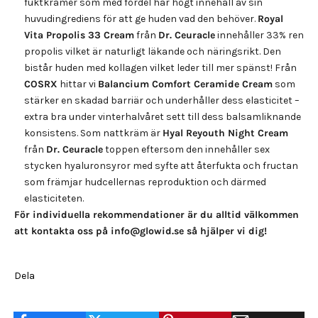
fuktkrämer som med fördel har högt innehåll av sin
huvudingrediens för att ge huden vad den behöver.
Royal
Vita Propolis 33 Cream
från
Dr. Ceuracle
innehåller 33% ren
propolis vilket är naturligt läkande och näringsrikt. Den
bistår huden med kollagen vilket leder till mer spänst! Från
COSRX
hittar vi
Balancium Comfort Ceramide Cream
som
stärker en skadad barriär och underhåller dess elasticitet –
extra bra under vinterhalvåret sett till dess balsamliknande
konsistens. Som nattkräm är
Hyal Reyouth Night Cream
från
Dr. Ceuracle
toppen eftersom den innehåller sex
stycken hyaluronsyror med syfte att återfukta och fructan
som främjar hudcellernas reproduktion och därmed
elasticiteten.
För individuella rekommendationer är du alltid välkommen
att kontakta oss på
info@glowid.se
så hjälper vi dig!
Dela