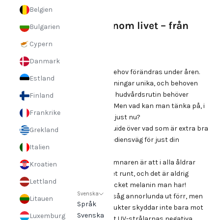
22 sep. 2022
Fakta
Belgien
Koreansk hudvård genom livet – från
Bulgarien
tonåring till 50+
Cypern
Danmark
Huden, dess tillstånd och dess behov förändras under åren.
Estland
Självklart är genetiska förutsättningar unika, och behoven
kan snabbt förändras vilket ens hudvårdsrutin behöver
Finland
skräddarsys efter oavsett ålder. Men vad kan man tänka på, i
Frankrike
stora drag, där man befinner sig just nu?
Här följer en sammanfattande guide över vad som är extra bra
Grekland
att tänka på i produkt- och ingrediensväg för just din
Italien
åldersgrupp!
Den viktigaste gemensamma nämnaren är att i alla åldrar
Kroatien
vara noggrann med solskydd året runt, och det är aldrig
Lettland
försent att börja oavsett hur mycket melanin man har!
Svenska
Trender och rekommendationer såg annorlunda ut förr, men
Litauen
Språk
idag vet vi bättre. Solskyddsprodukter skyddar inte bara mot
Svenska
Luxemburg
hudens åldrande utan också mot UV-strålarnas negativa