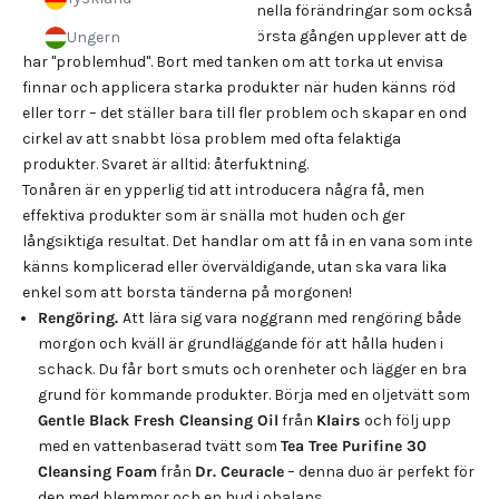
Puberteten kommer med hormonella förändringar som också
påverkar huden, där många för första gången upplever att de
Ungern
har "problemhud". Bort med tanken om att torka ut envisa
finnar och applicera starka produkter när huden känns röd
eller torr – det ställer bara till fler problem och skapar en ond
cirkel av att snabbt lösa problem med ofta felaktiga
produkter. Svaret är alltid: återfuktning.
Tonåren är en ypperlig tid att introducera några få, men
effektiva produkter som är snälla mot huden och ger
långsiktiga resultat. Det handlar om att få in en vana som inte
känns komplicerad eller överväldigande, utan ska vara lika
enkel som att borsta tänderna på morgonen!
Rengöring.
Att lära sig vara noggrann med rengöring både
morgon och kväll är grundläggande för att hålla huden i
schack. Du får bort smuts och orenheter och lägger en bra
grund för kommande produkter. Börja med en oljetvätt som
Gentle Black Fresh Cleansing Oil
från
Klairs
och följ upp
med en vattenbaserad tvätt som
Tea Tree Purifine 30
Cleansing Foam
från
Dr. Ceuracle
– denna duo är perfekt för
den med blemmor och en hud i obalans.