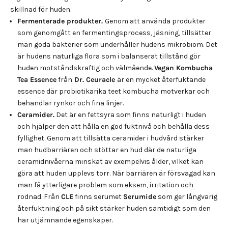
skillnad för huden.
Fermenterade produkter.
Genom att använda produkter
som genomgått en fermentingsprocess, jäsning, tillsätter
man goda bakterier som underhåller hudens mikrobiom. Det
är hudens naturliga flora som i balanserat tillstånd gör
huden motståndskraftig och välmående.
Vegan Kombucha
Tea Essence
från
Dr. Ceuracle
är en mycket återfuktande
essence där probiotikarika teet kombucha motverkar och
behandlar rynkor och fina linjer.
Ceramider.
Det är en fettsyra som finns naturligt i huden
och hjälper den att hålla en god fuktnivå och behålla dess
fyllighet. Genom att tillsätta ceramider i hudvård stärker
man hudbarriären och stöttar en hud där de naturliga
ceramidnivåerna minskat av exempelvis ålder, vilket kan
göra att huden upplevs torr. När barriären är försvagad kan
man få ytterligare problem som eksem, irritation och
rodnad. Från
CLE
finns serumet
Serumide
som ger långvarig
återfuktning och på sikt stärker huden samtidigt som den
har utjämnande egenskaper.