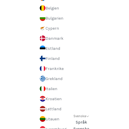
Belgien
Bulgarien
Cypern
Danmark
Estland
Finland
Frankrike
Grekland
Italien
Kroatien
Lettland
Svenska
Litauen
Språk
Svenska