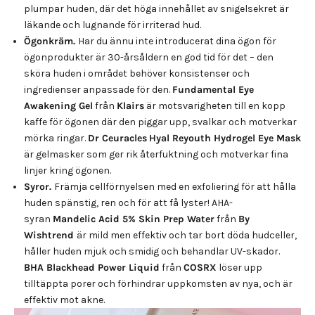
plumpar huden, där det höga innehållet av snigelsekret är
läkande och lugnande för irriterad hud.
Ögonkräm.
Har du ännu inte introducerat dina ögon för
ögonprodukter är 30-årsåldern en god tid för det – den
sköra huden i området behöver konsistenser och
ingredienser anpassade för den.
Fundamental Eye
Awakening Gel
från
Klairs
är motsvarigheten till en kopp
kaffe för ögonen där den piggar upp, svalkar och motverkar
mörka ringar.
Dr Ceuracles
Hyal Reyouth Hydrogel Eye Mask
är gelmasker som ger rik återfuktning och motverkar fina
linjer kring ögonen.
Syror.
Främja cellförnyelsen med en exfoliering för att hålla
huden spänstig, ren och för att få lyster! AHA-
syran
Mandelic Acid 5% Skin Prep Water
från
By
Wishtrend
är mild men effektiv och tar bort döda hudceller,
håller huden mjuk och smidig och behandlar UV-skador.
BHA Blackhead Power Liquid
från
COSRX
löser upp
tilltäppta porer och förhindrar uppkomsten av nya, och är
effektiv mot akne.