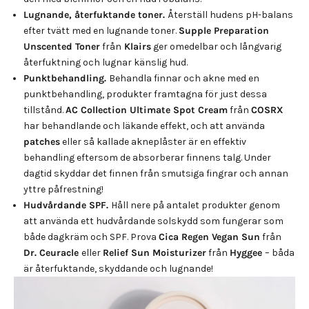
Lugnande, återfuktande toner.
Återställ hudens pH-balans
efter tvätt med en lugnande toner.
Supple Preparation
Unscented Toner
från
Klairs
ger omedelbar och långvarig
återfuktning och lugnar känslig hud.
Punktbehandling.
Behandla finnar och akne med en
punktbehandling, produkter framtagna för just dessa
tillstånd.
AC Collection Ultimate Spot Cream
från
COSRX
har behandlande och läkande effekt, och att använda
patches
eller så kallade akneplåster är en effektiv
behandling eftersom de absorberar finnens talg. Under
dagtid skyddar det finnen från smutsiga fingrar och annan
yttre påfrestning!
Hudvårdande SPF.
Håll nere på antalet produkter genom
att använda ett hudvårdande solskydd som fungerar som
både dagkräm och SPF. Prova
Cica Regen Vegan Sun
från
Dr. Ceuracle
eller
Relief Sun Moisturizer
från
Hyggee
– båda
är återfuktande, skyddande och lugnande!