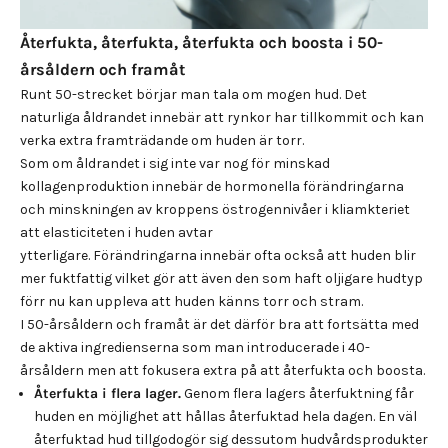
Återfukta, återfukta, återfukta och boosta i 50-
årsåldern och framåt
Runt 50-strecket börjar man tala om mogen hud. Det
naturliga åldrandet innebär att rynkor har tillkommit och kan
verka extra framträdande om huden är torr.
Som om åldrandet i sig inte var nog för minskad
kollagenproduktion innebär de hormonella förändringarna
och minskningen av kroppens östrogennivåer i kliamkteriet
att elasticiteten i huden avtar
ytterligare. Förändringarna innebär ofta också att huden blir
mer fuktfattig vilket gör att även den som haft oljigare hudtyp
förr nu kan uppleva att huden känns torr och stram.
I 50-årsåldern och framåt är det därför bra att fortsätta med
de aktiva ingredienserna som man introducerade i 40-
årsåldern men att fokusera extra på att återfukta och boosta.
Återfukta i flera lager.
Genom flera lagers återfuktning får
huden en möjlighet att hållas återfuktad hela dagen. En väl
återfuktad hud tillgodogör sig dessutom hudvårdsprodukter