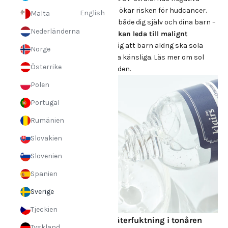
effekter eftersom att bränna sig ökar risken för hudcancer.
English
Malta
Använd därför högt solskydd på både dig själv och dina barn –
Nederländerna
att bränna sig redan som barn kan leda till malignt
melanom som vuxen
, så kom ihåg att barn aldrig ska sola
Norge
eftersom deras hudceller är extra känsliga.
Läs mer om sol
Österrike
och UV-strålning hos Cancerfonden.
Polen
Portugal
Rumänien
Slovakien
Slovenien
Spanien
Sverige
Tjeckien
Lära sig om rengöring och återfuktning i tonåren
Tyskland