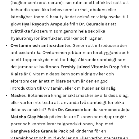
(högkoncentrerat serum) i sin rutin är ett effektivt sätt att
behandla specifika behov som torrhet, obalans eller
känslighet. Inom K-beauty är det också en viktig nyckel till
glow!
Hyal Reyouth Ampoule
från
Dr. Ceuracle
är ett
tvättäkta fuktserum som genom hela sex olika
hyaluronsyror återfuktar, stärker och lugnar.
C-vitamin och antioxidanter.
Genom att introducera den
antioxidantrika C-vitaminen jobbar man förebyggande och
är ett toppenskydd mot för tidigt åldrande samtidigt som
det jämnar ut hudtonen.
Freshly Juiced Vitamin Drop
från
Klairs
är C-vitaminklassikern som aldrig sviker och
eftersom den är ett mildare serum är den en god
introduktion till C-vitamin, eller om huden är känslig.
Masker.
Botanisera kring ansiktsmasker av alla dess slag,
eller varför inte testa att använda två samtidigt för olika
delar av ansiktet? Från
Dr. Ceuracle
kan du kombinera
Jeju
Matcha Clay Mask
på den fetare T-zonen som djuprengör
porer och kontrollerar talgproduktionen, ihop med
Ganghwa Rice Granule Pack
på kinderna för en
vitaminboost och mild exfoliering. Eller varför inte testa en