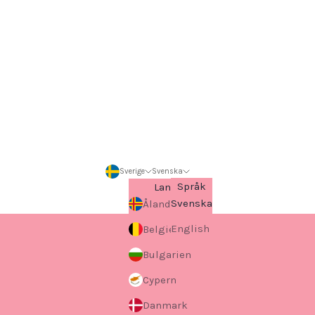
Sverige
Svenska
Språk
Land
Svenska
Åland
English
Belgien
Bulgarien
Cypern
Danmark