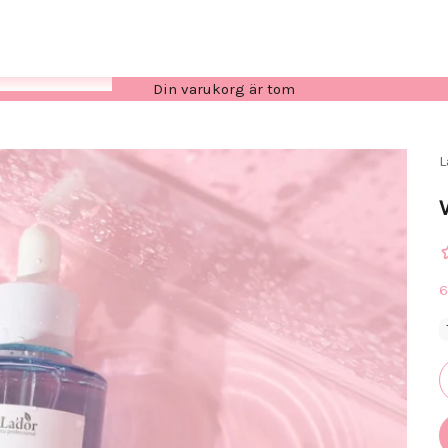
Din varukorg är tom
L
R
6