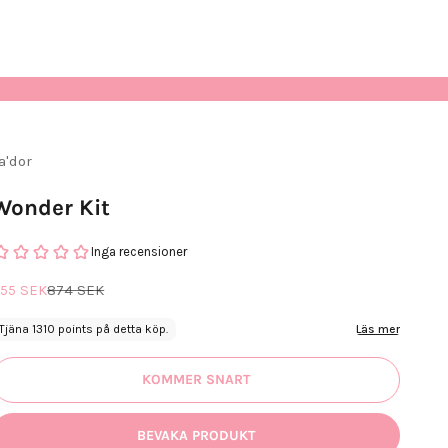
a'dor
Wonder Kit
Inga recensioner
EA-pris
Pris
55 SEK
874 SEK
Tjäna 1310 points på detta köp.
Läs mer
KOMMER SNART
BEVAKA PRODUKT