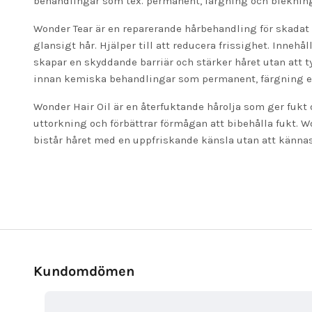
behandlingar som tex. permanent, färgning och blekning,
Wonder Tear är en reparerande hårbehandling för skadat 
glansigt hår. Hjälper till att reducera frissighet. Innehå
skapar en skyddande barriär och stärker håret utan att 
innan kemiska behandlingar som permanent, färgning e
Wonder Hair Oil är en återfuktande hårolja som ger fukt o
uttorkning och förbättrar förmågan att bibehålla fukt. Wo
bistår håret med en uppfriskande känsla utan att kännas 
Kundomdömen