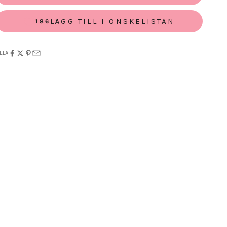
LÄGG TILL I ÖNSKELISTAN
186
ELA