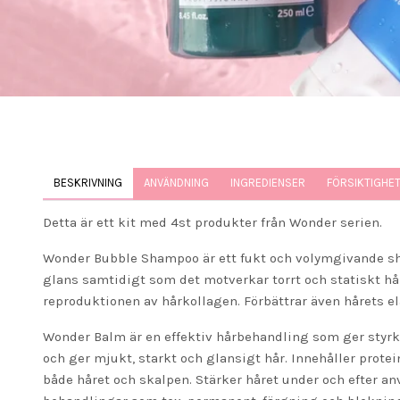
BESKRIVNING
ANVÄNDNING
INGREDIENSER
FÖRSIKTIGHE
Detta är ett kit med 4st produkter från Wonder serien.
Wonder Bubble Shampoo är ett fukt och volymgivande sh
glans samtidigt som det motverkar torrt och statiskt hår
reproduktionen av hårkollagen. Förbättrar även hårets el
Wonder Balm är en effektiv hårbehandling som ger styrka
och ger mjukt, starkt och glansigt hår. Innehåller prote
både håret och skalpen. Stärker håret under och efter a