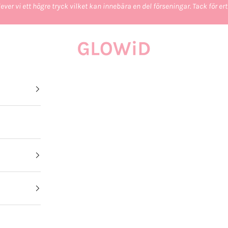
ever vi ett högre tryck vilket kan innebära en del förseningar. Tack för e
GLOWiD