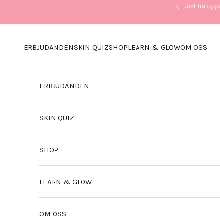
Hoppa till innehållet
Just nu uppl
Föregående
ERBJUDANDEN
SKIN QUIZ
SHOP
LEARN & GLOW
OM OSS
ERBJUDANDEN
SKIN QUIZ
SHOP
LEARN & GLOW
OM OSS