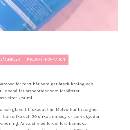
TSÅTGÄRDER
PRODUKTINFORMATION
ampoo för torrt hår som ger återfuktning och
. Innehåller ärtpeptider som förbättrar
asticitet. 250ml
 och glans till skadat hår. Motverkar frissighet
in från silke och 20 olika aminosyror som skyddar
nvändning. Använd med fördel före kemiska