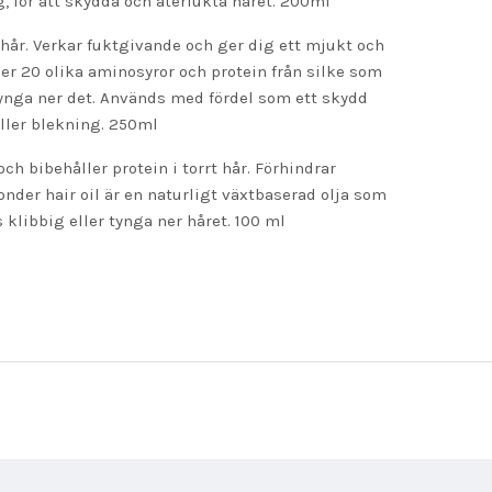
 för att skydda och återfukta håret. 200ml
hår. Verkar fuktgivande och ger dig ett mjukt och
ller 20 olika aminosyror och protein från silke som
tynga ner det. Används med fördel som ett skydd
ller blekning. 250ml
ch bibehåller protein i torrt hår. Förhindrar
nder hair oil är en n
aturligt växtbaserad olja som
klibbig eller tynga ner håret.
100 ml